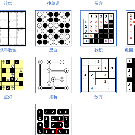
连续
找单词
留方
杀手数独
黑白
数织
数回
点灯
搭桥
数方