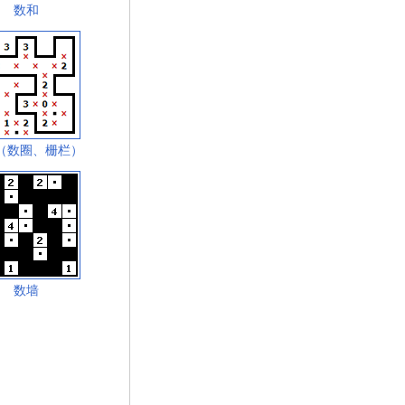
数和
（数圈、栅栏）
数墙