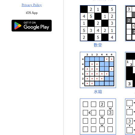
Privacy Policy
iOS App
数壹
水箱