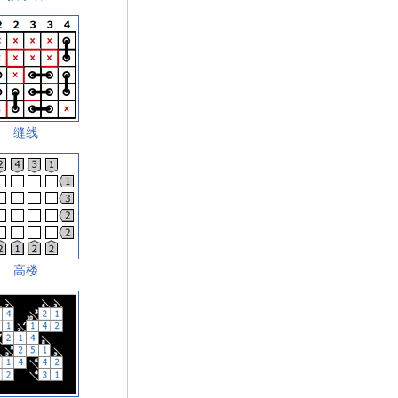
缝线
高楼