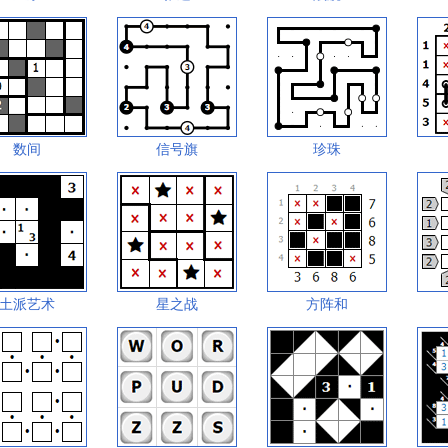
数间
信号旗
珍珠
土派艺术
星之战
方阵和