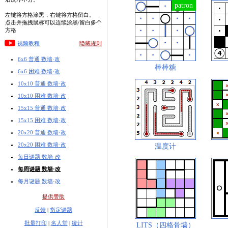
左键将方格涂黑，右键将方格留白。
点击并拖拽鼠标可以连续涂黑/留白多个
方格
视频教程
隐藏规则
6x6 普通 数墙·改
棒棒糖
6x6 困难 数墙·改
10x10 普通 数墙·改
10x10 困难 数墙·改
15x15 普通 数墙·改
15x15 困难 数墙·改
20x20 普通 数墙·改
20x20 困难 数墙·改
温度计
每日谜题 数墙·改
每周谜题 数墙·改
每月谜题 数墙·改
提供赞助
反馈
|
指定谜题
批量打印
|
名人堂
|
统计
LITS（四格骨墙）