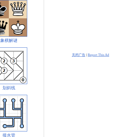
象棋解谜
关闭广告
|
Report This Ad
划斜线
接水管