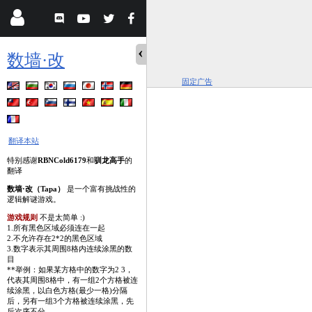
数墙·改
固定广告
翻译本站
特别感谢
RBNCold6179
和
驯龙高手
的
翻译
数墙·改（Tapa）
是一个富有挑战性的
逻辑解谜游戏。
游戏规则
不是太简单 :)
1.所有黑色区域必须连在一起
2.不允许存在2*2的黑色区域
3.数字表示其周围8格内连续涂黑的数
目
**举例：如果某方格中的数字为2 3，
代表其周围8格中，有一组2个方格被连
续涂黑，以白色方格(最少一格)分隔
后，另有一组3个方格被连续涂黑，先
后次序不分。