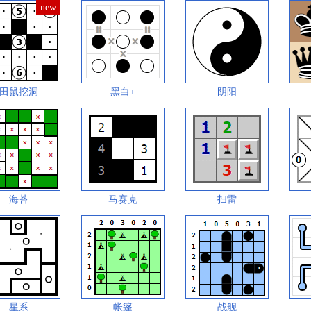
田鼠挖洞
黑白+
阴阳
海苔
马赛克
扫雷
星系
帐篷
战舰