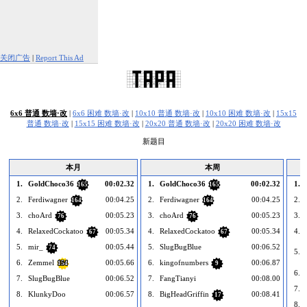
关闭广告
|
Report This Ad
6x6 普通 数墙·改
|
6x6 困难 数墙·改
|
10x10 普通 数墙·改
|
10x10 困难 数墙·改
|
15x15
普通 数墙·改
|
15x15 困难 数墙·改
|
20x20 普通 数墙·改
|
20x20 困难 数墙·改
新题目
本月
本周
1.
GoldChoco36
00:02.32
1.
GoldChoco36
00:02.32
1.
165
165
2.
Ferdiwagner
00:04.25
2.
Ferdiwagner
00:04.25
2.
164
164
3.
choArd
00:05.23
3.
choArd
00:05.23
3.
76
76
4.
RelaxedCockatoo
00:05.34
4.
RelaxedCockatoo
00:05.34
4.
67
67
5.
mir_
00:05.44
5.
SlugBugBlue
00:06.52
74
5.
6.
Zemmel
00:05.66
6.
kingofnumbers
00:06.87
154
9
6.
7.
SlugBugBlue
00:06.52
7.
FangTianyi
00:08.00
7.
8.
KlunkyDoo
00:06.57
8.
BigHeadGriffin
00:08.41
17
8.