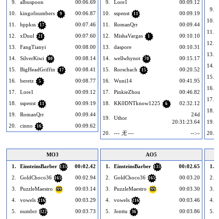
9.
albuspoon
00:06.69
9.
Lore1
00:09.12
9.
10.
kingofnumbers
00:06.87
10.
sspenst
00:09.19
9
11
10.
11.
hppkss
00:07.46
11.
RomanQrr
00:09.44
17
11.
12.
xDuul
00:07.60
12.
MishaVargas
00:10.10
21
1
12.
13.
FangTianyi
00:08.00
13.
daspore
00:10.31
13.
14.
SilverKiwi
00:08.14
14.
wellwhynot
00:15.17
80
70
14.
15.
BigHeadGriffin
00:08.41
15.
Rorschach
00:20.52
17
15
15.
16.
beretz
00:08.77
16.
Wuni14
00:41.95
5
16.
17.
Lore1
00:09.12
17.
PinkieZhou
00:46.82
17.
18.
sspenst
00:09.19
18.
KK0DNTknow1225
02:32.12
11
6
18.
19.
RomanQrr
00:09.44
24d
19.
Uthor
20:31:23.64
19.
20.
cinno
00:09.62
16
20.
--- 无 ---
--:--
20.
MO3
AO5
1.
EinsteinsBarber
00:02.42
1.
EinsteinsBarber
00:02.65
1.
135
135
2.
GoldChoco36
00:02.94
2.
GoldChoco36
00:03.20
2.
165
165
3.
PuzzleMaestro
00:03.14
3.
PuzzleMaestro
00:03.30
3.
99
99
4.
vowels
00:03.29
4.
vowels
00:03.46
4.
216
216
5.
numbrr
00:03.73
5.
Jonttu
00:03.86
5.
322
36