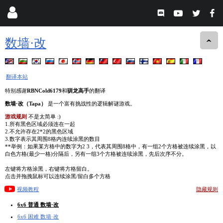
数墙·改
翻译本站
特别感谢
RBNCold6179
和
驯龙高手
的翻译
数墙·改（Tapa）
是一个富有挑战性的逻辑解谜游戏。
游戏规则
不是太简单 :)
1.所有黑色区域必须连在一起
2.不允许存在2*2的黑色区域
3.数字表示其周围8格内连续涂黑的数目
**举例：如果某方格中的数字为2 3，代表其周围8格中，有一组2个方格被连续涂黑，以
白色方格(最少一格)分隔后，另有一组3个方格被连续涂黑，先后次序不分。
左键将方格涂黑，右键将方格留白。
点击并拖拽鼠标可以连续涂黑/留白多个方格
视频教程
隐藏规则
6x6 普通 数墙·改
6x6 困难 数墙·改