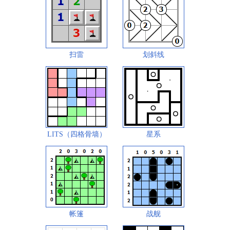
扫雷
划斜线
LITS（四格骨墙）
星系
帐篷
战舰