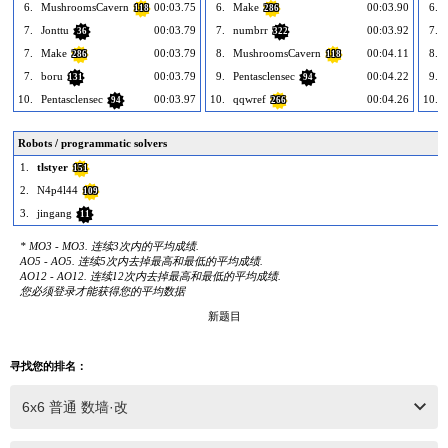
6.
MushroomsCavern
00:03.75
6.
Make
00:03.90
6.
118
286
7.
Jonttu
00:03.79
7.
numbrr
00:03.92
7.
36
322
7.
Make
00:03.79
8.
MushroomsCavern
00:04.11
8.
286
118
7.
boru
00:03.79
9.
Pentasclensec
00:04.22
9.
131
94
10.
Pentasclensec
00:03.97
10.
qqwref
00:04.26
10.
94
266
Robots / programmatic solvers
1.
tlstyer
151
2.
N4p4l44
109
3.
jingang
11
* MO3 - MO3. 连续3次内的平均成绩.
AO5 - AO5. 连续5次内去掉最高和最低的平均成绩.
AO12 - AO12. 连续12次内去掉最高和最低的平均成绩.
您必须登录才能获得您的平均数据
新题目
寻找您的排名：