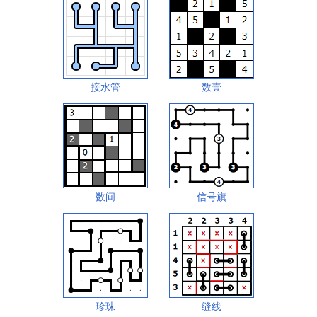
接水管
数壹
数间
信号旗
珍珠
缝线