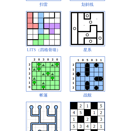
扫雷
划斜线
LITS（四格骨墙）
星系
帐篷
战舰