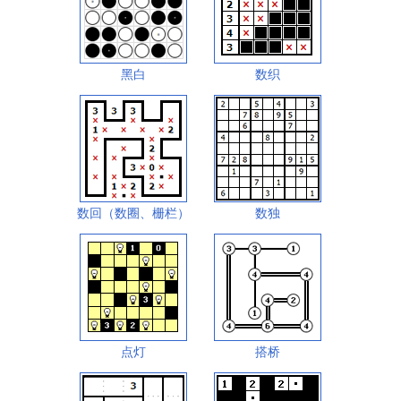
黑白
数织
数回（数圈、栅栏）
数独
点灯
搭桥