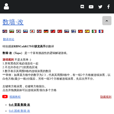
数墙·改
翻译本站
特别感谢
RBNCold6179
和
驯龙高手
的翻译
数墙·改（Tapa）
是一个富有挑战性的逻辑解谜游戏。
游戏规则
不是太简单 :)
1.所有黑色区域必须连在一起
2.不允许存在2*2的黑色区域
3.数字表示其周围8格内连续涂黑的数目
**举例：如果某方格中的数字为2 3，代表其周围8格中，有一组2个方格被连续涂黑，以
白色方格(最少一格)分隔后，另有一组3个方格被连续涂黑，先后次序不分。
左键将方格涂黑，右键将方格留白。
点击并拖拽鼠标可以连续涂黑/留白多个方格
视频教程
隐藏规则
6x6 普通 数墙·改
6x6 困难 数墙·改