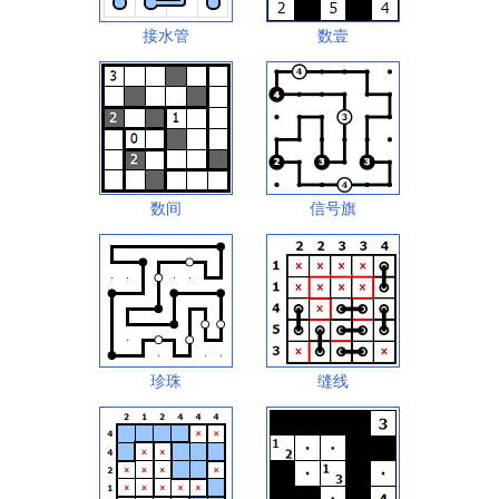
接水管
数壹
数间
信号旗
珍珠
缝线